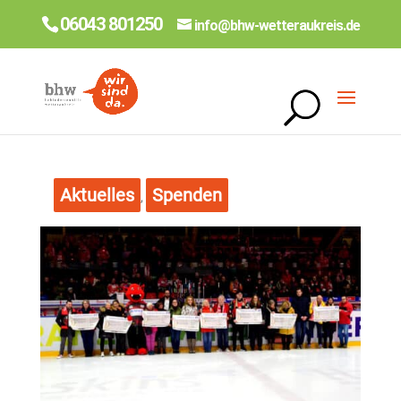
06043 801250
info@bhw-wetteraukreis.de
Aktuelles
Spenden
,