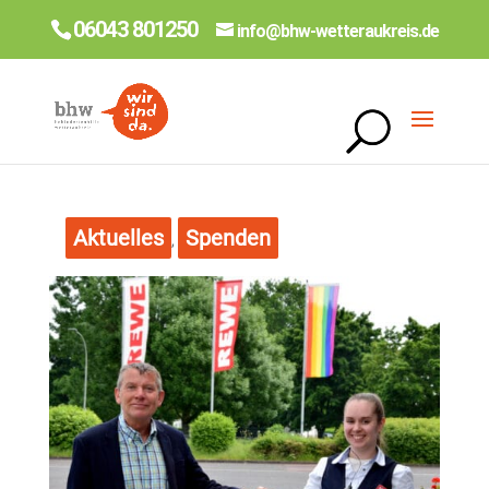
06043 801250
info@bhw-wetteraukreis.de
Aktuelles
Spenden
,