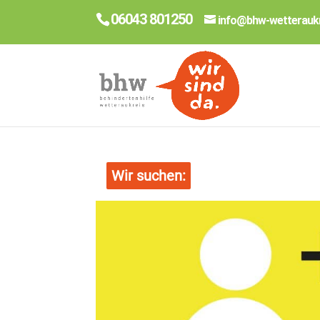
06043 801250
info@bhw-wetteraukr
Wir suchen: