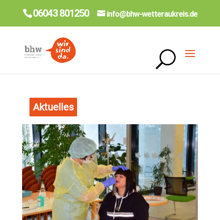
06043 801250
info@bhw-wetteraukreis.de
Aktuelles