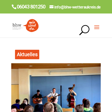
06043 801250
info@bhw-wetteraukreis.de
Aktuelles