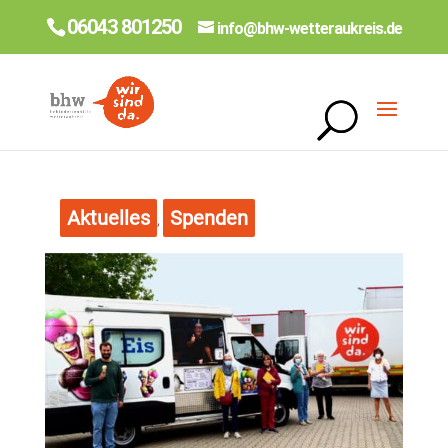
06043 801250
info@bhw-wetteraukreis.de
Aktuelles
Spenden
,