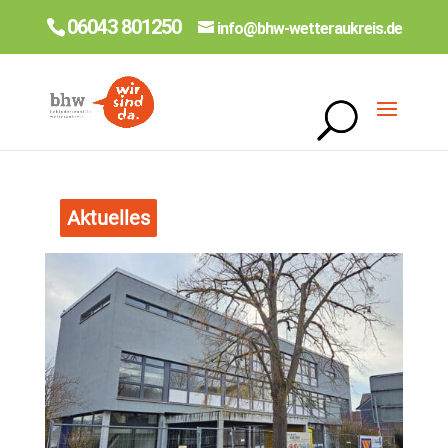
06043 801250
info@bhw-wetteraukreis.de
Aktuelles