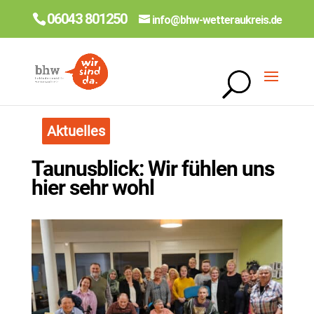
06043 801250
info@bhw-wetteraukreis.de
Aktuelles
Taunusblick: Wir fühlen uns
hier sehr wohl