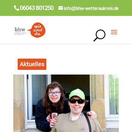
06043 801250
info@bhw-wetteraukreis.de
Aktuelles