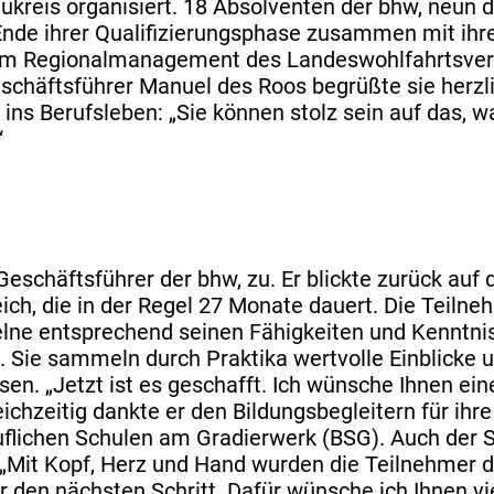
kreis organisiert. 18 Absolventen der bhw, neun d
nde ihrer Qualifizierungsphase zusammen mit ihr
d dem Regionalmanagement des Landeswohlfahrtsve
chäftsführer Manuel des Roos begrüßte sie herzli
ins Berufsleben: „Sie können stolz sein auf das, w
“
chäftsführer der bhw, zu. Er blickte zurück auf di
ch, die in der Regel 27 Monate dauert. Die Teilne
zelne entsprechend seinen Fähigkeiten und Kenntnis
. Sie sammeln durch Praktika wertvolle Einblicke 
en. „Jetzt ist es geschafft. Ich wünsche Ihnen einen
ichzeitig dankte er den Bildungsbegleitern für ihr
lichen Schulen am Gradierwerk (BSG). Auch der Sc
„Mit Kopf, Herz und Hand wurden die Teilnehmer 
für den nächsten Schritt. Dafür wünsche ich Ihnen vie